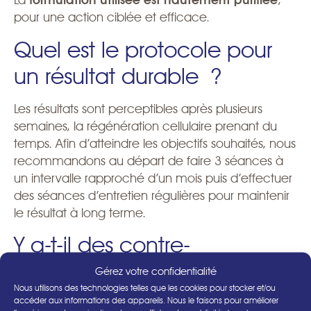
La
formulation utilisée est hautement purifiée
,
pour une action ciblée et efficace.
Quel est le protocole pour
un résultat durable ?
Les résultats sont perceptibles après plusieurs
semaines, la régénération cellulaire prenant du
temps. Afin d’atteindre les objectifs souhaités, nous
recommandons au départ de faire 3 séances à
un intervalle rapproché d’un mois puis d’effectuer
des séances d’entretien régulières pour maintenir
le résultat à long terme.
Y a-t-il des contre-
indications ?
Gérez votre confidentialité
Nous utilisons des technologies telles que les cookies pour stocker et/ou
accéder aux informations des appareils. Nous le faisons pour améliorer
Le traitement par PRP est généralement très bien