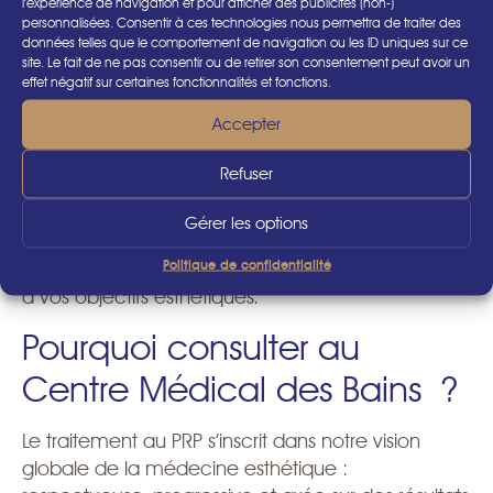
l’expérience de navigation et pour afficher des publicités (non-)
toléré, mais il est contre-indiqué dans certains cas
personnalisées. Consentir à ces technologies nous permettra de traiter des
:
données telles que le comportement de navigation ou les ID uniques sur ce
site. Le fait de ne pas consentir ou de retirer son consentement peut avoir un
effet négatif sur certaines fonctionnalités et fonctions.
Grossesse ou allaitement
Maladies auto-immunes ou troubles de la
Accepter
coagulation
Infections cutanées actives
Refuser
Une
évaluation médicale préalable
est
Gérer les options
indispensable afin de définir un protocole adapté
Politique de confidentialité
à vos besoins spécifiques, à votre type de peau et
à vos objectifs esthétiques.
Pourquoi consulter au
Centre Médical des Bains ?
Le traitement au PRP s’inscrit dans notre vision
globale de la médecine esthétique :