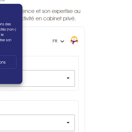
 son expérience et son expertise au
e à son activité en cabinet privé.
ons des
ités (non-)
 le
irer son
ons