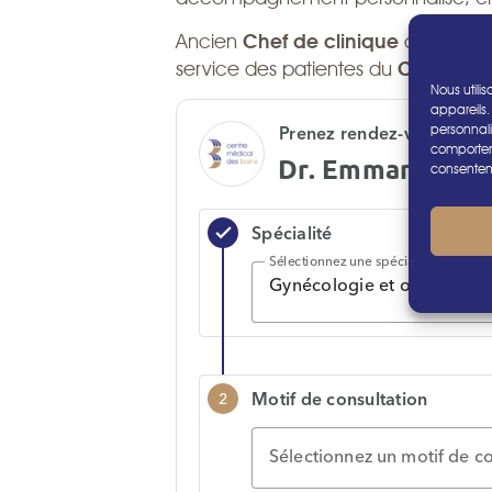
Ancien
Chef de clinique
aux
Hôpit
service des patientes du
Centre Mé
Nous utili
appareils.
personnali
comporteme
consenteme