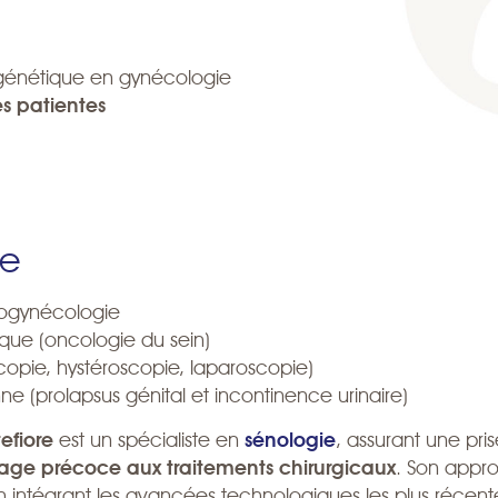
 génétique en gynécologie
s patientes
se
rogynécologie
ique (oncologie du sein)
opie, hystéroscopie, laparoscopie)
nne (prolapsus génital et incontinence urinaire)
efiore
est un spécialiste en
sénologie
, assurant une pr
age précoce aux traitements chirurgicaux
. Son appro
ntégrant les avancées technologiques les plus récent