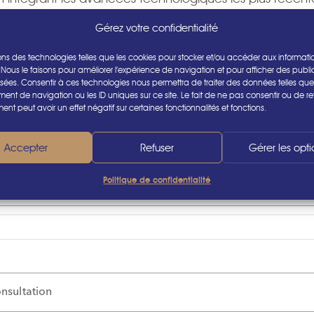
aux Universitaires de Genève (HUG)
, il met aujourd’hui
Gérez votre confidentialité
dical des Bains
, où il consulte depuis 2023, en parallèl
sons des technologies telles que les cookies pour stocker et/ou accéder aux informati
 Nous le faisons pour améliorer l’expérience de navigation et pour afficher des public
sées. Consentir à ces technologies nous permettra de traiter des données telles que
nt de navigation ou les ID uniques sur ce site. Le fait de ne pas consentir ou de ret
nt peut avoir un effet négatif sur certaines fonctionnalités et fonctions.
Accepter
Refuser
Gérer les opti
Politique de confidentialité